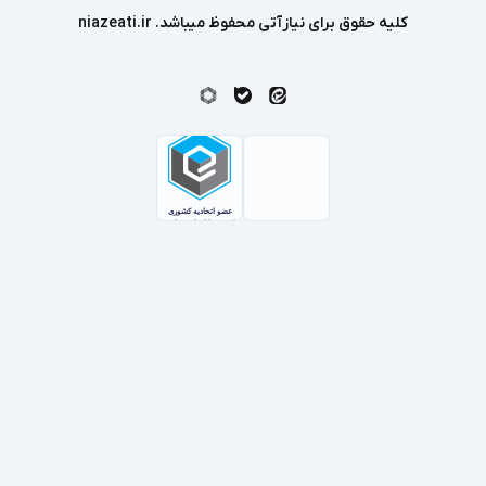
کلیه حقوق برای نیازآتی محفوظ میباشد. niazeati.ir