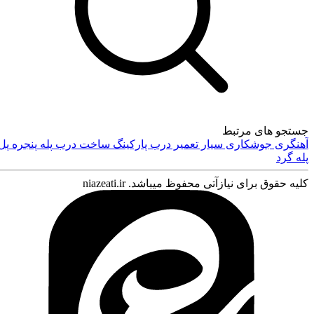
جستجو های مرتبط
آهنگری
جوشکاری سیار
تعمیر درب پارکینگ
ساخت درب
پله
پنجره
پل
پله گرد
کلیه حقوق برای نیازآتی محفوظ میباشد. niazeati.ir
ورود