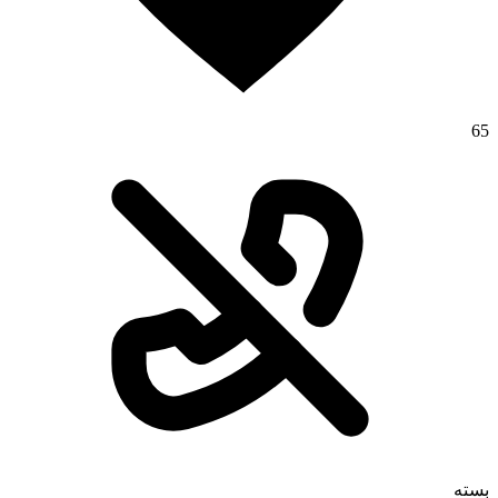
65
بسته