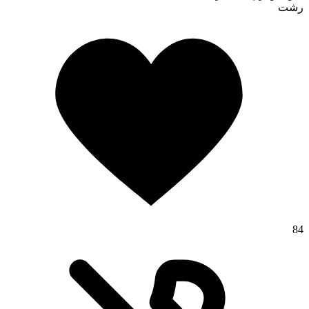
رشت
84