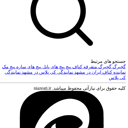
جستجو های مرتبط
گچبرگ
گچبرگ متفرقه
کناف
پیچ
پیچ های پانل
پیچ های سازه
پیچ مک
نماینده کناف ایران در مشهد
نمایندگی کی پلاس در مشهد
نمایندگی
ورود
کی پلاس
کلیه حقوق برای نیازآتی محفوظ میباشد. niazeati.ir