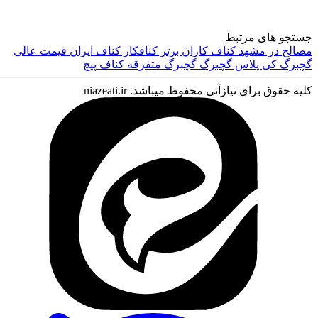
جستجو های مرتبط
تماس با ما
مصالح در مشهد
کناف کاران برتر
کنافکار
کناف ایران
قیمت عالی
گچبرگ کی پلاس
گچبرگ
گچبرگ متفرقه
کناف
پیچ
کلیه حقوق برای نیازآتی محفوظ میباشد. niazeati.ir
درباره ما