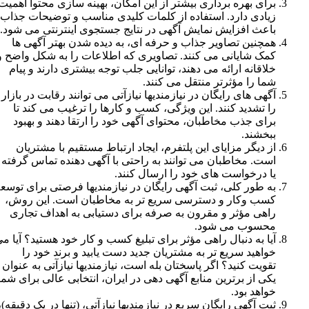
برای بهره برداری بیشتر از این امکان، بهینه سازی محتوا اهمیت
زیادی دارد. استفاده از کلمات کلیدی مناسب و توضیحات جذاب،
باعث افزایش نمایش آگهی در نتایج جستجوی اینترنتی می شود.
همچنین تصاویر جذاب و حرفه ای، به دیده شدن بهتر آگهی ها
کمک شایانی می کنند. تصاویری که اطلاعات را به شکل واضح و
خلاقانه ارائه می دهند، توانایی جلب توجه بیشتری دارند و پیام
شما را مؤثرتر منتقل می کنند.
آگهی های رایگان در نیازمندیها نیازآتی می توانند رقابت در بازار
را تشدید کنند. این ویژگی، کسب و کارها را ترغیب می کند تا
برای جذب مخاطبان، محتوای آگهی خود را ارتقا دهند و بهبود
ببخشند.
از دیگر مزایای این پلتفرم، ایجاد ارتباط مستقیم با مشتریان
است. مخاطبان می توانند به راحتی با آگهی دهنده تماس گرفته
یا درخواست های خود را ارسال کنند.
به طور کلی، ثبت آگهی رایگان در نیازمندیها فرصتی برای توسعه
کسب وکار و دسترسی سریع تر به مخاطبان است. این روش،
راهی مؤثر و مقرون به صرفه برای دستیابی به اهداف تجاری
محسوب می شود.
آیا به دنبال راهی مؤثر برای تبلیغ کسب و کار خود هستید؟ آیا می
خواهید سریع تر به مشتریان جدید دست یابید و برند خود را
تقویت کنید؟ اگر پاسختان بله است، نیازمندیها نیازآتی به عنوان
یکی از برترین منابع آگهی دهی در ایران، انتخابی عالی برای شما
خواهد بود.
ثبت آگهی رایگان سریع در نیازمندیها نیازآتی، (تنها در یک دقیقه)،