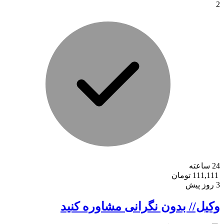
2
24 ساعته
111,111 تومان
3 روز پیش
وکیل// بدون نگرانی مشاوره کنید