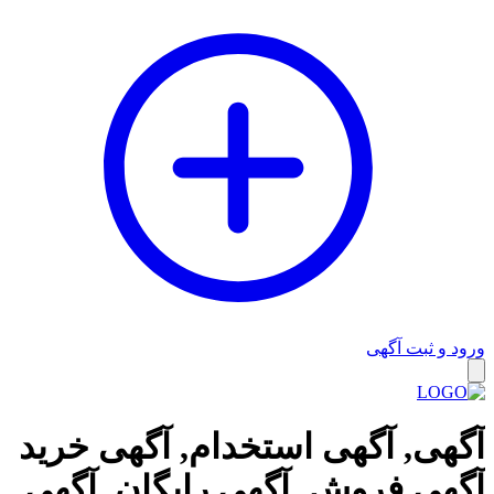
ورود و ثبت آگهی
وبلاگ
آگهی, آگهی استخدام, آگهی خرید
آگهی فروش, آگهی رایگان, آگهی