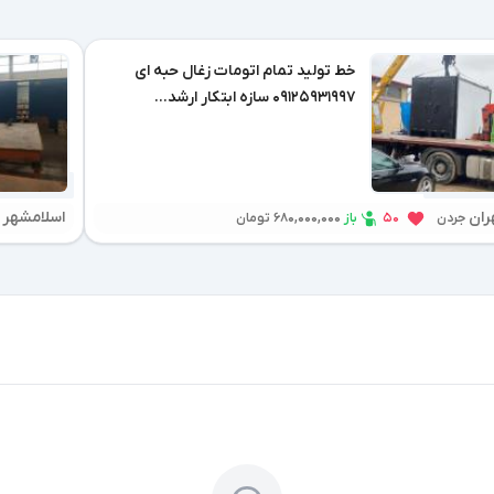
خط تولید تمام اتومات زغال حبه ای
09125931997 سازه ابتکار ارشد...
1 روز پیش
ران
اسلامشهر
باز
جردن
50
680,000,000 تومان