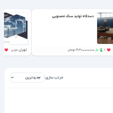
دستگاه تولید سنگ مصنویی
1 هفته پیش
تهران
باز
1
4,300,000,000 تومان
جردن
75
مرتب سازی: