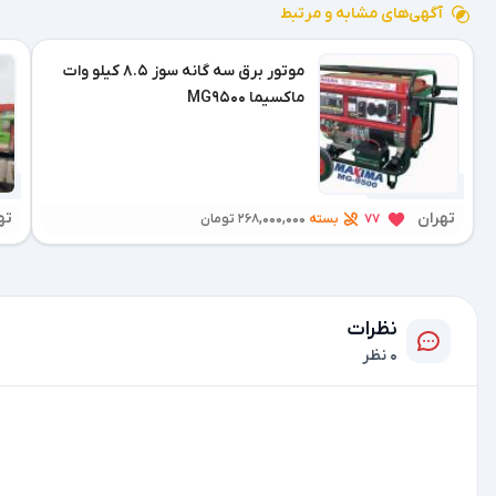
آگهی‌های مشابه و مرتبط
موتور برق سه گانه سوز 8.5 کیلو وات
ماکسیما MG9500
4 هفته پیش
1 هفته پیش
تهران
ته
بسته
77
268,000,000 تومان
نظرات
0 نظر