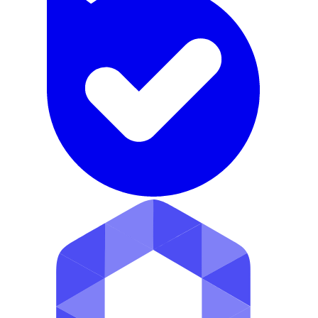
24 ساعته
توافقی
نردبان شده
2 هفته پیش
دیزل ژنراتور