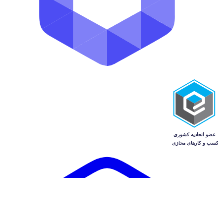
تهران
182
توافقی
1 هفته پیش
کوره صنعتی زغال 09125931997 سازه
ابتکار ارشد دستگاه تولید زغال خط...