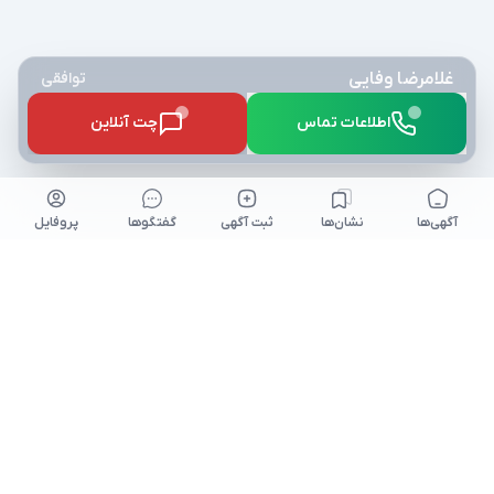
غلامرضا وفایی
توافقی
اطلاعات تماس
چت آنلاین
آگهی‌ها
نشان‌ها
ثبت آگهی
گفتگو‌ها
پروفایل
کلیه حقوق برای نیازآتی محفوظ میباشد. niazeati.ir