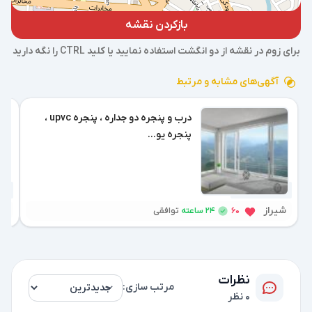
بازکردن نقشه
برای زوم در نقشه از دو انگشت استفاده نمایید یا کلید CTRL را نگه دارید
آگهی‌های مشابه و مرتبط
درب و پنجره دو جداره ، پنجره upvc ،
پنجره یو...
3 هفته پیش
3 هفته پیش
شیراز
شی
24 ساعته
60
توافقی
نظرات
مرتب سازی:
0 نظر