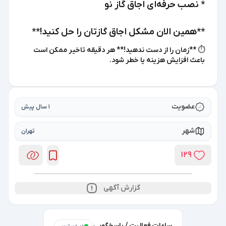
* نصب حرفه‌ای اجاق گاز نو
**همین الان مشکل اجاق گازتان را حل کنید!**
⏱️ **زمان را از دست ندهید!** هر دقیقه تاخیر ممکن است
باعث افزایش هزینه یا خطر شود.
عضویت
1 سال پیش
شهر
تهران
129
گزارش آگهی
ساعات فعالیت / پاسخگویی
در دسترس