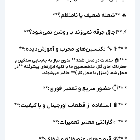
🔥 **شعله ضعیف یا نامنظم؟**
⚡️ **اجاق جرقه نمی‌زند یا روشن نمی‌شود؟**
* **👨‍🔧 تکنسین‌های مجرب و آموزش‌دیده:**
* **🏠 خدمات در محل شما:** بدون نیاز به جابجایی سنگین و
خطرناک اجاق گاز، متخصصین ما با کلیه ابزارهای پیشرفته **در
محل شما (منزل یا محل کار)** حاضر می‌شوند.
* **⏱️ حضور سریع و تعمیر فوری:**
* **🔋 استفاده از قطعات اورجینال و با کیفیت:**
* **✅ گارانتی معتبر تعمیرات:**
* **💰 قیمت‌های منصفانه و شفاف:**