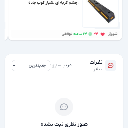
،چشم گربه ای ،شیار کوب جاده
3 هفته پیش
3 هفته پیش
شیراز
شی
24 ساعته
44
توافقی
نظرات
مرتب سازی:
0 نظر
هنوز نظری ثبت نشده