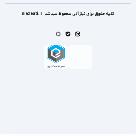
کلیه حقوق برای نیازآتی محفوظ میباشد. niazeati.ir