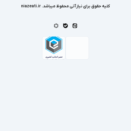
کلیه حقوق برای نیازآتی محفوظ میباشد. niazeati.ir