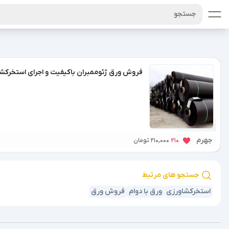
جستجو
فروش ورق ژئوممبران باکیفیت و اجرای استخرکش
1 سال پیش
جهرم
210
210,000 تومان
جستجو های مرتبط
استخرکشاورزی
ورق با دوام
فروش ورق