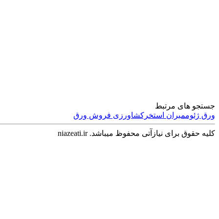
سرگرمی و فراغت
جستجو های مرتبط
ورق ژئوممبران
استخرکشاورزی
فروش ورق
کلیه حقوق برای نیازآتی محفوظ میباشد. niazeati.ir
اجتماعی