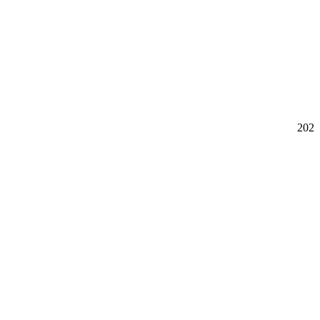
سرگرمی و فراغت
202
اجتماعی