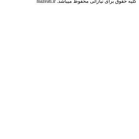
کلیه حقوق برای نیازآتی محفوظ میباشد. niazeati.ir
استخدام و کاریابی