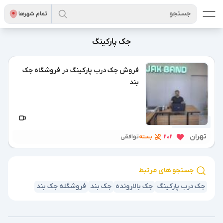
جستجو
تمام شهر‌ها
جک پارکینگ
فروش جک درب پارکینگ در فروشگاه جک
بند
10 ماه پیش
تهران
بسته
202
توافقی
جستجو های مرتبط
جک درب پارکینگ
جک بالارونده
جک بند
فروشگله جک بند