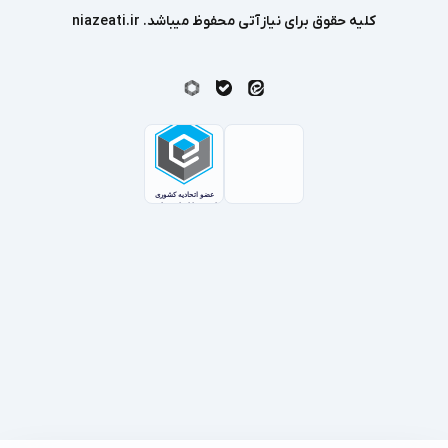
کلیه حقوق برای نیازآتی محفوظ میباشد. niazeati.ir