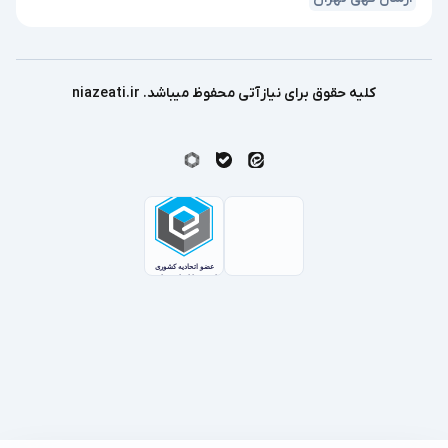
کلیه حقوق برای نیازآتی محفوظ میباشد. niazeati.ir