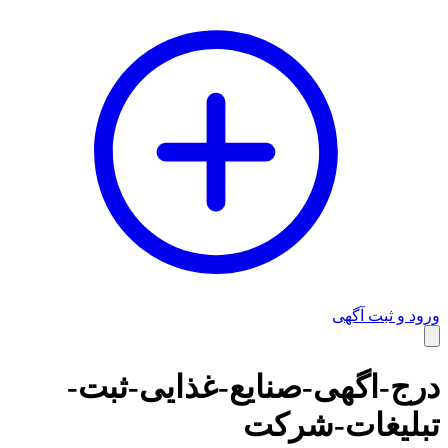
ورود و ثبت آگهی
وبلاگ
درج-اگهی-صنایع-غذایی-ثبت-
تبلیغات-شرکت