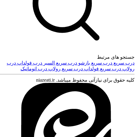
جستجو های مرتبط
درب سریع
درب سریع بازشو
درب سریع السیر
درب فولداپ
درب
رولاپ
درب سریع فولداپ
درب سریع رولاپ
درب اتوماتیک
کلیه حقوق برای نیازآتی محفوظ میباشد. niazeati.ir
ورود