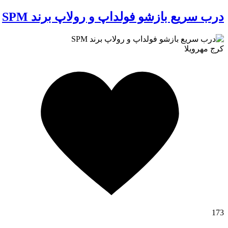
درب سریع بازشو فولداپ و رولاپ برند SPM
کرج
مهرویلا
کافه استور
173