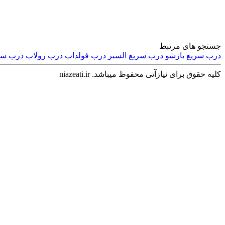
جستجو های مرتبط
درب سریع بازشو
درب سریع السیر
درب فولداپ
درب رولاپ
درب سر
کلیه حقوق برای نیازآتی محفوظ میباشد. niazeati.ir
تجهیزات و صنعتی