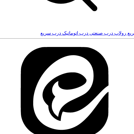
یع رولاپ
درب صنعتی
درب اتوماتیک
درب سریع