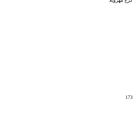
کرج
مهرویلا
وسایل شخصی
173