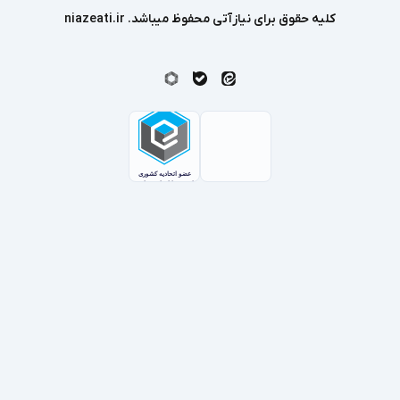
کلیه حقوق برای نیازآتی محفوظ میباشد. niazeati.ir