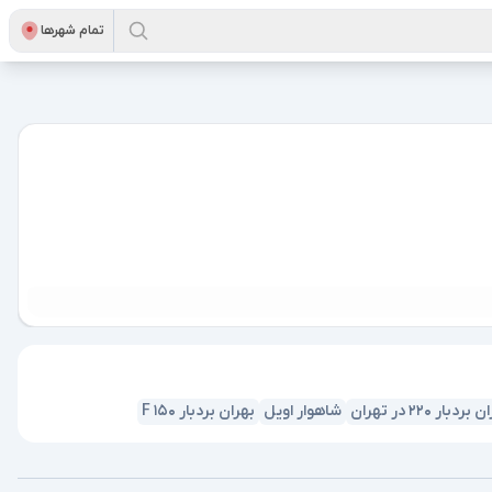
تمام شهر‌ها
ر 220 در تهران
شاهوار اویل
بهران بردبار F 150