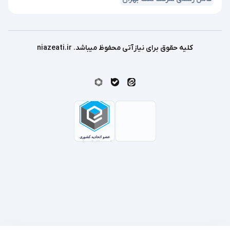
کلیه حقوق برای نیازآتی محفوظ میباشد. niazeati.ir