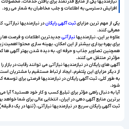
نیازمندیها یکی از منابع قدرتمند برای یافتن خدمات، محصولات
افزایش دسترسی به اطلاعات و جلب مخاطبان به شمار می رود.
یکی از مهم ترین مزایای
ثبت آگهی رایگان
در نیازمندیها نیازآتی،
معرفی کنند.
علاوه بر این، نیازمندیها
نیازآتی
جدیدترین اطلاعات و فرصت ها را ب
برای بهره برداری بیشتر از این امکان، بهینه سازی محتوا اهمیت
همچنین تصاویر جذاب و حرفه ای، به دیده شدن بهتر آگهی ها کمک 
مؤثرتر منتقل می کنند.
آگهی های رایگان در نیازمندیها نیازآتی می توانند رقابت در بازار
از دیگر مزایای این پلتفرم، ایجاد ارتباط مستقیم با مشتریان است
به طور کلی، ثبت آگهی رایگان در نیازمندیها فرصتی برای توسع
شود.
آیا به دنبال راهی مؤثر برای تبلیغ کسب و کار خود هستید؟ آیا می
برترین منابع آگهی دهی در ایران، انتخابی عالی برای شما خواهد بو
ثبت آگهی رایگان سریع در نیازمندیها نیازآتی، (تنها در یک دقیقه)،