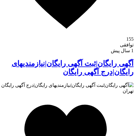
155
توافقی
1 سال پیش
آگهی رایگان|ثبت آگهی رایگان|نیازمندیهای
رایگان|درج آگهی رایگان
ورود
تهران