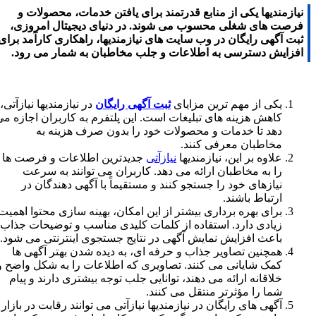
نیازمندیها یکی از منابع قدرتمند برای یافتن خدمات، محصولات و
فرصت های شغلی محسوب می شوند. در دنیای دیجیتال امروزی،
ثبت آگهی رایگان در وب سایت های نیازمندیها، راهکاری کارآمد برای
افزایش دسترسی به اطلاعات و جلب مخاطبان به شمار می رود.
یکی از مهم ترین مزایای
ثبت آگهی رایگان
در نیازمندیها نیازآتی،
کاهش هزینه های تبلیغات است. این پلتفرم به کاربران اجازه می
دهد تا خدمات و محصولات خود را بدون صرف هزینه به
مخاطبان معرفی کنند.
علاوه بر این، نیازمندیها
نیازآتی
جدیدترین اطلاعات و فرصت ها
را به مخاطبان ارائه می دهد. کاربران می توانند به سرعت
نیازهای خود را جستجو کنند و مستقیماً با آگهی دهندگان در
ارتباط باشند.
برای بهره برداری بیشتر از این امکان، بهینه سازی محتوا اهمیت
زیادی دارد. استفاده از کلمات کلیدی مناسب و توضیحات جذاب،
باعث افزایش نمایش آگهی در نتایج جستجوی اینترنتی می شود.
همچنین تصاویر جذاب و حرفه ای، به دیده شدن بهتر آگهی ها
کمک شایانی می کنند. تصاویری که اطلاعات را به شکل واضح و
خلاقانه ارائه می دهند، توانایی جلب توجه بیشتری دارند و پیام
شما را مؤثرتر منتقل می کنند.
آگهی های رایگان در نیازمندیها نیازآتی می توانند رقابت در بازار