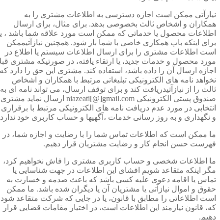
نیازآتی ممکن است اجازه دسترسی به اطلاعات مشتری را به
همکاران و اشخاص ثالث بخصوصی بدهد. برای مثال، برای ارسال
اطلاعات محصول یا خدماتی که ممکن است مورد علاقه شما باشد ، یا
برای اینکه باب همکاری خاصی با شما باز شود. همچنین نیازآتیممکن
است اطلاعات مشتری را برای ارسال اطلاعات سیستم یا اطلاع در
مورد محصول و خدمات جدید، یا ارتقاء یافته، در صورتیکه مشتری قبلا
اجازه ارسال آن را داده باشد، استفاده کند. مشتری این حق را دارد که
نخواهد نامه های الکترونیکی تبلیغاتی مرتبط با همکاران و اشخاص
ثالث را از نیازآتیدریافت کند و برای توقف ارسال، می تواند نامه ای به
صندوق پستی الکترونیکی niazeati[@]gmail.com ارسال نماید مشتری
انتخابی در مورد عدم دریافت نامه های الکترونیکی مرتبط با برقراری
و نگهداری و به روز رسانی خدمات ،آگهیها و حساب کاربری خود ندارد.
ما ممکن است که اطلاعات تماس شما را با رضایت و اجازه شما، در
فهرست حسن انجام کار و رضایت مشتریان قرار دهیم.
ما اطلاعات شخصی و حساب کاربری مشتری را فاش نخواهیم کرد،
مگر اینکه متقاعد شویم افشای این اطلاعات در جهت شناسایی یا
تماس یا اقامه دعوی علیه کسی باشد که باعث صدمه و خسارت به
حقوق و اموال نیازآتی یا مشتریان آن یا دیگران شده باشد. ما ممکن
است اطلاعاتی را مطابق با قانون، یا در جایی که شرکت متقاعد شود
که، قانون نیازمند این اطلاعات است، در اختیار مقامات قضایی قرار
دهیم.