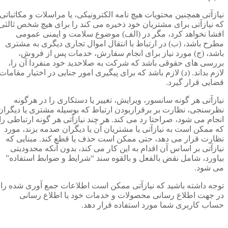
نیازآتی همچنین محتویات هیچ نامه الکترونیکی، یا مراسلات و مکاتباتی
که نیازآتی برای مشتریان خود ذخیره می کند را برای هیچ شخص ثالثی
افشا نخواهد کرد، مگر در (الف) موضوع سلامت و ایمنی عمومی
مطرح باشد، (ب) در ارتباط با انتقال اموال تجاری دیگری به مشتری
باشد، (ج) مورد نیاز برای انجام سفارش، خدمات پس از فروش،
بررسی های حقوقی باشد که شرکت به صلاحدید خود منفردا آن را،
لازم بداند. (د) لازم باشد که برای پیگیری امور جنایی در اختیار مقامات
قضایی قرار گیرد.
نیازآتی هر گونه سانسور، ویرایش، تغییر یا دستکاری را در هرگونه
نظرسنجی، نظارت بر برقراربودن ارتباط که بوسیله مشتری یا دیگران
انجام می شود، صراحتا رد می کند. هر چند نیازآتی هر گونه ارتباطی را
که ممکن است به نیازآتی یا مشتریان آن یا دیگران صدمه بزند، مورد
نظارت قرار می دهد، حتی ممکن است حذف یا قطع کند. مبنایی که
نیازآتی بر اساس آن اقدام به این کار می کند، بدون آنکه محدودیتی
بیاورد، شامل نقض بالفعل و بالقوه سند “شرایط و ضوابط استفاده”
می شود.
توجه داشته باشید که نیازآتی ممکن است اطلاعات جمع آوری شده را
در جهت اطلاع رسانی محصولات و خدمات خود یا اطلاع رسانی
حساب کاربری شما مورد استفاده قرار دهد.