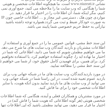
نشانی
www.niazeati.ir
است. ما هیچگونه اطلاعات شخصی و هویتی
شما را هنگامی که وب سایت ما را ملاحظه می کنید، جمع آوری نمی
کنیم، مگر اینکه شما، آن اطلاعات را در اختیار ما قرار دهید .در
مواردی چون هک ، دسترسی غیر مجاز و … اطلاعات خاصی چون IP
به صورت خودکار ضبط و ثبت می گردد.همواره توجه داشته باشید
نیازآتی به حفظ حریم خصوصی شما پایبند می باشد.
این سند خط مشی، قوانین عمومی ما را در جمع آوری و استفاده از
اطلاعات مشتریان و بازدید کنندگان وب سایت های ما شرح می دهد.
ما می خواهیم مطمئن شویم که شما می دانید، اطلاعاتی که شما در
اختیار ما نهاده اید را، چگونه استفاده خواهیم کرد، یا استفاده نخواهیم
کرد. برای همین، برای فهمیدن کامل حقوق خود، از شما می خواهیم تا
این سند خط مشی را مطالعه نمایید.
در مورد بازدیدکنندگان، وب سایت های ما در شبکه جهانی وب برای
بازدید عموم تعبیه شده است. در این راستا شما در شبکه جهانی وب
می توانید از وب سایت های ما بازدید نمایید بدون آنکه هویت، یا سایر
اطلاعات شخصی خود را برای ما فاش کنید.
در مورد مشتریان و همکاران فعلی و آینده، هنگامی که شما اطلاعات
شخصی هویتی (هر گونه اطلاعاتی که هویت شما را فاش کند) در
اختیار ما قرار می دهید، می توانید مطمئن باشید که این اطلاعات تنها