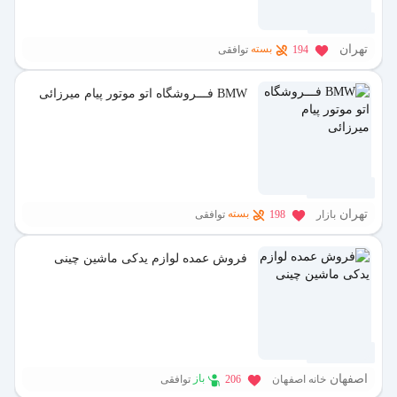
11 ماه پیش
تهران
بسته
194
توافقی
BMW فـــروشگاه اتو موتور پیام میرزائی
1 سال پیش
تهران
بسته
بازار
198
توافقی
فروش عمده لوازم یدکی ماشین چینی
1 سال پیش
اصفهان
باز
خانه اصفهان
206
توافقی