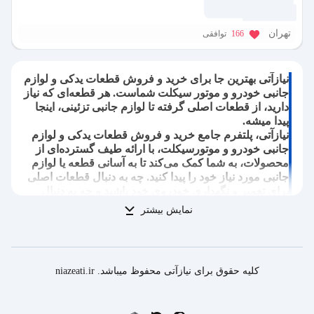
1 سال پیش
تهران
166
توافقی
نیازآتی بهترین جا برای خرید و فروش قطعات یدکی و لوازم
جانبی خودرو و موتور سیکلت شماست. هر قطعه‌ای که نیاز
دارید، از قطعات اصلی گرفته تا لوازم جانبی تزئینی، اینجا
پیدا میشه.
نیازآتی، پلتفرم جامع خرید و فروش قطعات یدکی و لوازم
جانبی خودرو و موتورسیکلت، با ارائه طیف گسترده‌ای از
محصولات، به شما کمک می‌کند تا به آسانی قطعه یا لوازم
جانبی مورد نیاز خود را پیدا کنید. چه به دنبال قطعات اصلی
برای تعمیر و نگهداری خودروی خود باشید و چه به دنبال
لوازم جانبی برای ارتقا و شخصی‌سازی موتورسیکلت‌تان،
نمایش بیشتر
نیازآتی با فراهم آوردن بستری مناسب، امکان مقایسه
قیمت‌ها، بررسی مشخصات فنی و انتخاب بهترین گزینه را
برای شما فراهم می‌آورد.
در نیازآتی می‌توانید:
کلیه حقوق برای نیازآتی محفوظ میباشد. niazeati.ir
قطعات یدکی خودرو:
انواع قطعات موتوری، جلوبندی، سیستم
تعلیق، ترمز، بدنه، برقی و سایر قطعات مورد نیاز برای تعمیرات
اساسی و دوره‌ای خودروهای داخلی و خارجی را بیابید.