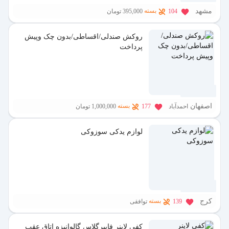
مشهد
بسته
104
395,000 تومان
روکش صندلی/اقساطی/بدون چک وپیش
پرداخت
7 ماه پیش
اصفهان
بسته
احمدآباد
177
1,000,000 تومان
لوازم یدکی سوزوکی
9 ماه پیش
کرج
بسته
139
توافقی
کفی لاینر فایبرگلاس گالوانیزه اتاق عقب