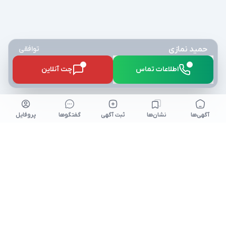
حمید نمازی
توافقی
اطلاعات تماس
چت آنلاین
آگهی‌ها
نشان‌ها
ثبت آگهی
گفتگو‌ها
پروفایل
کلیه حقوق برای نیازآتی محفوظ میباشد. niazeati.ir