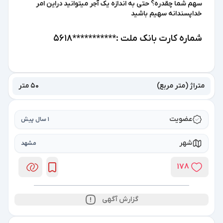
سهم شما چقدره؟ حتی به اندازه یک آجر میتوانید دراین امر
خداپسندانه سهیم باشید
شماره کارت بانک ملت :***********5618
متراژ (متر مربع)
50 متر
عضویت
1 سال پیش
شهر
مشهد
178
گزارش آگهی