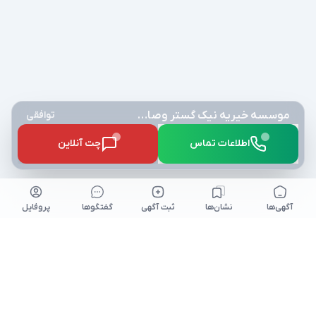
موسسه خیریه نیک گستر وصال یاریگر ایتام و نیازمندان آبرومند
توافقی
اطلاعات تماس
چت آنلاین
آگهی‌ها
نشان‌ها
ثبت آگهی
گفتگو‌ها
پروفایل
کلیه حقوق برای نیازآتی محفوظ میباشد. niazeati.ir