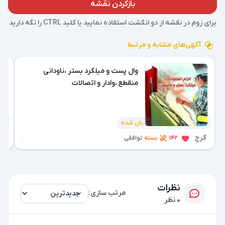
بازکردن نقشه
برای زوم در نقشه از دو انگشت استفاده نمایید یا کلید CTRL را نگه دارید
آگهی‌های مشابه و مرتبط
وال پست و میلگرد بستر ،ناودانی
منقطع ،وادار و اتصالات
نردبان شده
2 هفته پیش
1 هفته پیش
کرج
قا
بسته
142
توافقی
نظرات
مرتب سازی:
0 نظر