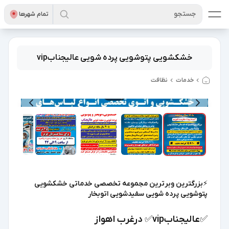
جستجو
تمام شهر‌ها
خشکشویی پتوشویی پرده شویی عالیجنابvip
خدمات
نظافت
5
/
1
⚡️بزرگترین وبرترین مجموعه تخصصی خدماتی خشکشویی
پتوشویی پرده شویی سفیدشویی اتوبخار
✅️عالیجنابvip✅️ درغرب اهواز