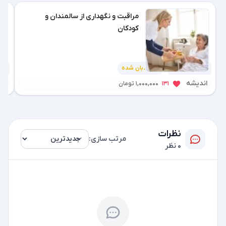
مراقبت و نگهداری از سالمندان و
کودکان
نردبان شده
2 هفته پیش
2 هفته پیش
اندیشه
ته
131
1,000,000 تومان
نظرات
مرتب سازی:
0 نظر