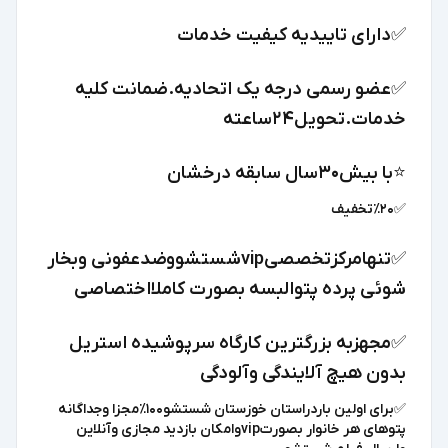
✅️دارای تاییدیه کیفیت خدمات
✅️عضو رسمی درجه یک اتحادیه.ضمانت کلیه
خدمات.تحویل۲۴ساعته
⭐️با بیش۳۰سال سابقه درخشان
✅️٪۲۰تخفیف
✅️تنهامرکزتخصصیvipشستشووضدعفونی وبخار
شوئی پرده پتوالبسه بصورت کاملااختصاصی
✅️مجهزبه بزرگترین کارگاه سرپوشیده استریل
بدون هیچ آلایندگی وآلودگی
✅️برای اولین باردراستان خوزستان شستشو۱۰۰٪مجزا وجداگانه
پتوهای هر خانوار بصورتvipوامکان بازدید مجازی وآنلاین