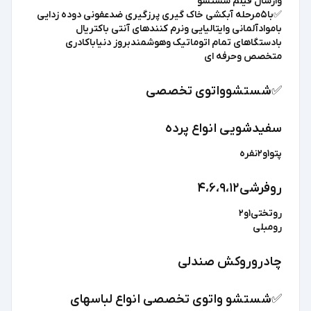
وارسال فیلم شستشو
✅️با۵مرحله آبکشی خاک گیری پرزگیری ضدعفونی دوده زدایی
باموادآلمانی وایتالیایی ونرم کنندهای آنتی باکتریال
بادستگاهای تمام اتوماتیک وهوشمندبروز دنیاباکادری
متخصص وحرفه ای
✅️شستشوواتوی تخصصی
سفیدشویی انواع پرده
پتو۱و۲نفره
روفرشی۴،۶،۹،۱۲
روتختی۱و۲
رومبلی
چادروروکش صندلی
✅️شستشو واتوی تخصصی انواع لباسهای