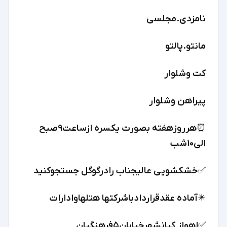
نامزدی.مجلسی
مانتو.پالتو
کت وشلوار
پیراهن وشلوار
⏰️هرروزهفته بصورت یکسره ازساعت۹صبح
الی۱۰شب
✅️خشکشویی عالیجناب رادرگوگل جستجوکنید
✴️آماده عقدقراردادباشرکتها هتلهاوادارات
✅️اهواز کیانشهرخیابان۵فرهنگیان