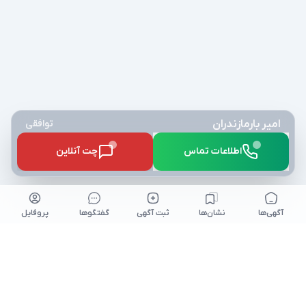
امیر بارمازندران
توافقی
اطلاعات تماس
چت آنلاین
آگهی‌ها
نشان‌ها
ثبت آگهی
گفتگو‌ها
پروفایل
کلیه حقوق برای نیازآتی محفوظ میباشد. niazeati.ir