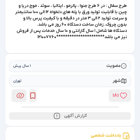
طرح سفال : در 6 طرح جنوا ، پالرمو ، ایتالیا ، سوئد ، موج دریا و
چین با قابلیت تولید ورق با پله های دلخواه 12 الی 100 سانتیمتر
و سرعت تولید 2 الی 3 متر در دقیقه و با کیفیت پرس بالا و
بدون چروک. زمان ساخت دستگاه 60 روز می باشد.
دستگاه ها شامل 1 سال گارانتی و 10 سال خدمات پس از فروش
نیز می باشد**********************121007760
عضویت
1 سال پیش
شهر
تهران
181
گزارش آگهی
یادداشت شخصی