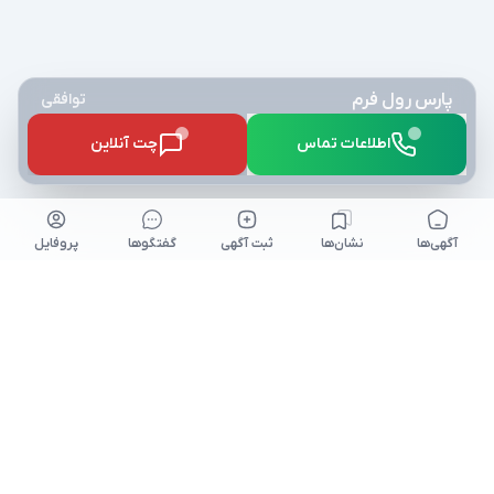
پارس رول فرم
توافقی
اطلاعات تماس
چت آنلاین
آگهی‌ها
نشان‌ها
ثبت آگهی
گفتگو‌ها
پروفایل
کلیه حقوق برای نیازآتی محفوظ میباشد. niazeati.ir