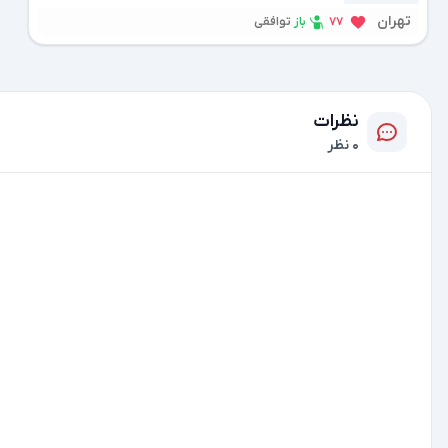
تهران
باز
77
توافقی
نظرات
0 نظر