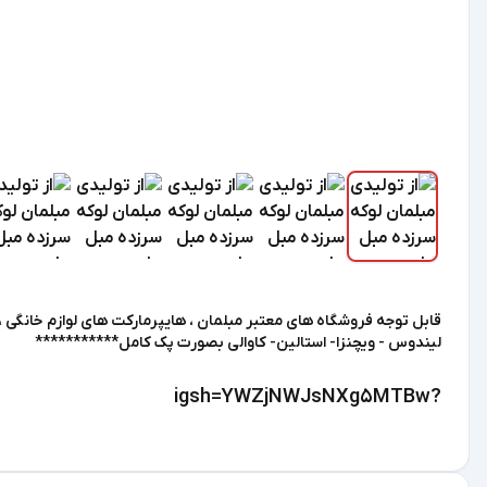
قابل توجه فروشگاه های معتبر مبلمان ، هایپرمارکت های لوازم خانگی ،
لیندوس - ویچنزا- استالین- کاوالی بصورت پک کامل***********
?igsh=YWZjNWJsNXg5MTBw