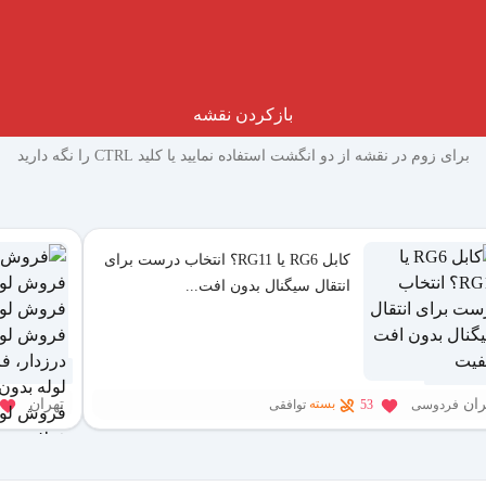
بازکردن نقشه
برای زوم در نقشه از دو انگشت استفاده نمایید یا کلید CTRL را نگه دارید
کابل RG6 یا RG11؟ انتخاب درست برای
انتقال سیگنال بدون افت...
2 هفته پیش
ران
تهران
بسته
فردوسی
53
توافقی