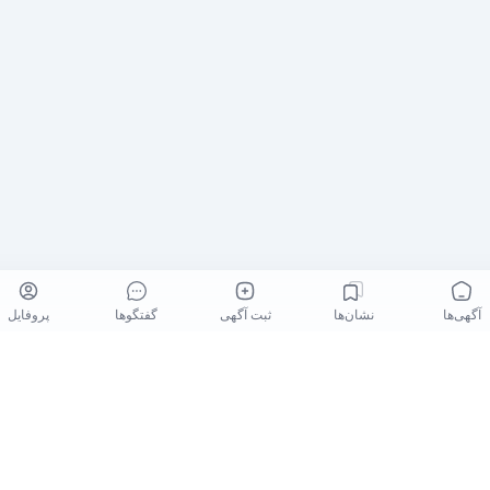
آگهی‌ها
نشان‌ها
ثبت آگهی
گفتگو‌ها
پروفایل
کلیه حقوق برای نیازآتی محفوظ میباشد. niazeati.ir