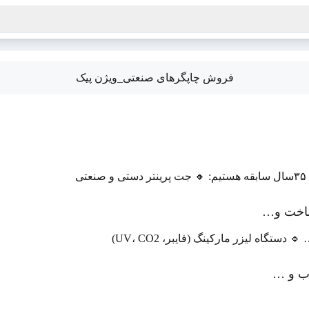
فروش چاپگرهای صنعتی_ویژن پیک
ی
ساخت و…
گاه لیزر مارکینگ (فایبر، UV، CO2)
وب و …