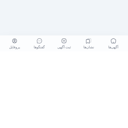
آگهی‌ها
نشان‌ها
ثبت آگهی
گفتگو‌ها
پروفایل
کلیه حقوق برای نیازآتی محفوظ میباشد. niazeati.ir