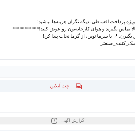
✔️ گارانتی معتبر + خدمات پس از فروش حرفه‌ای 
📦 نصب فوری در محل | 📞 مشاوره و بازدید رایگان 📲 همین حا
یا به ما پیام بدید تا مشاوران ما در سریع‌ترین 
#کولر_صنعتی #کو
چت آنلاین
گزارش آگهی