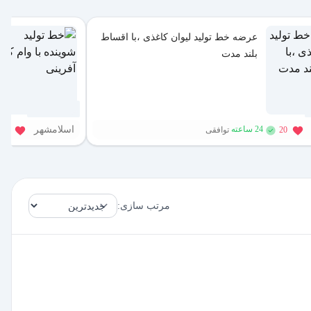
عرضه خط تولید لیوان کاغذی ،با اقساط
بلند مدت
2 هفته پیش
اسلامشهر
24 ساعته
20
توافقی
92
مرتب سازی: