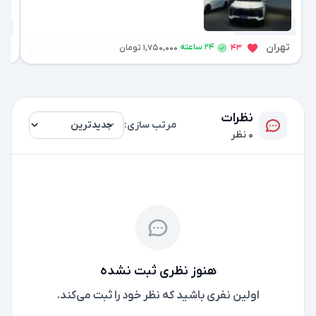
3 هفته پیش
1 هفته پیش
تهران
اص
24 ساعته
43
1,750,000 تومان
نظرات
مرتب سازی:
0 نظر
هنوز نظری ثبت نشده
اولین نفری باشید که نظر خود را ثبت می‌کند.