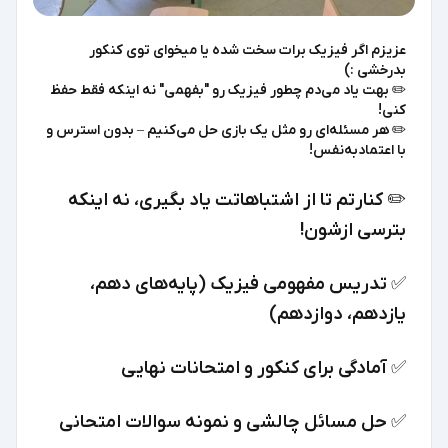
عزیزم اگر فیزیک برات سخت شده یا میخوای توی کنکور
بدرخشی :)
✏️ بهت یاد می‌دم چطور فیزیک رو "بفهمی" نه اینکه فقط حفظ
کنی!
✏️ هر مسئله‌ای رو مثل یک بازی حل می‌کنیم – بدون استرس و
با اعتمادبه‌نفس!
✏️ کنارتم تا از اشتباهاتت یاد بگیری، نه اینکه
بترسی ازشون!
✅ تدریس مفهومی فیزیک (پایه‌های دهم،
یازدهم، دوازدهم)
✅ آمادگی برای کنکور و امتحانات نهایی
✅ حل مسائل چالشی و نمونه سوالات امتحانی