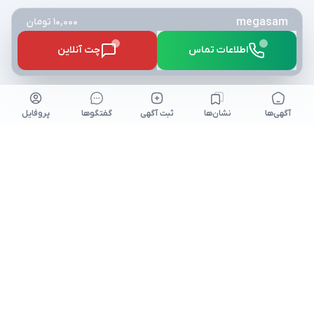
megasam
10,000 تومان
اطلاعات تماس
چت آنلاین
آگهی‌ها
نشان‌ها
ثبت آگهی
گفتگو‌ها
پروفایل
کلیه حقوق برای نیازآتی محفوظ میباشد. niazeati.ir