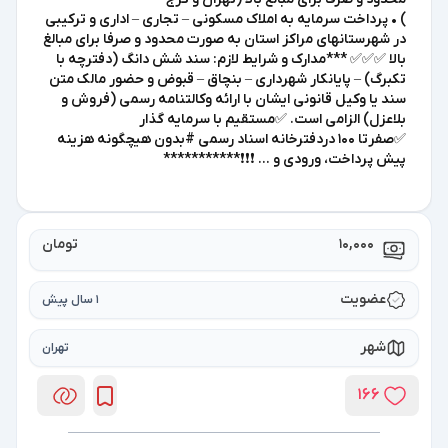
) • پرداخت سرمایه به املاک مسکونی – تجاری – اداری و ترکیبی
در شهرستانهای مراکز استان به صورت محدود و صرفا برای مبالغ
بالا ✅✅✅ ***مدارک و شرایط لازم: سند شش دانگ (دفترچه با
تکبرگ) – پایانکار شهرداری – بنچاق – قبوض و حضور مالک متن
سند یا وکیل قانونی ایشان با ارائه وکالتنامه رسمی (فروش و
بلاعزل) الزامی است. ✅مستقیم با سرمایه گذار
✅صفرتا 100 دردفترخانه اسناد رسمی #بدون هیچگونه هزینه
پیش پرداخت، ورودی و ... ❗❗❗***********
10,000
تومان
عضویت
1 سال پیش
شهر
تهران
166