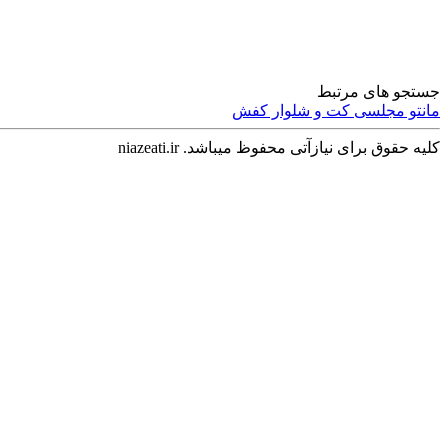
جستجو های مرتبط
مانتو
مجلسی
کت و شلوار
کفش
کلیه حقوق برای نیازآتی محفوظ میباشد. niazeati.ir
تجهیزات و صنعتی