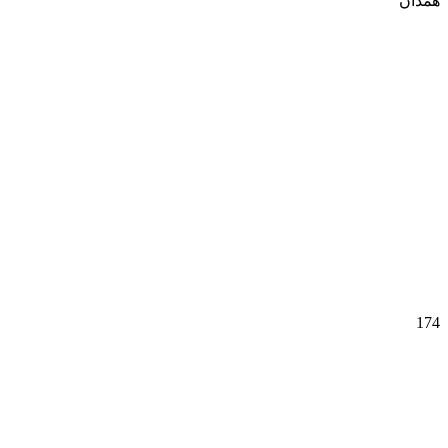
همدان
وسایل شخصی
174