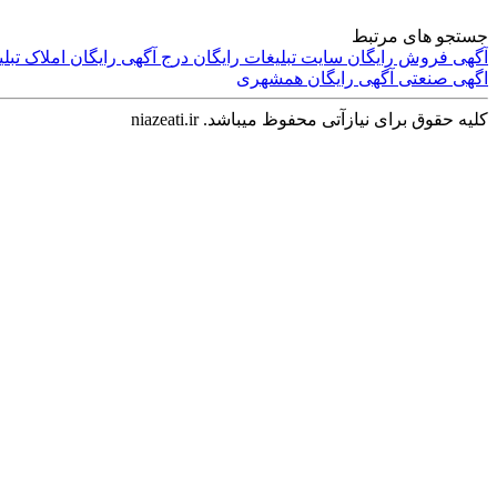
جستجو های مرتبط
آگهی فروش رایگان
سایت تبلیغات رایگان
درج آگهی رایگان املاک
تبل
اگهی صنعتی
آگهی رایگان همشهری
کلیه حقوق برای نیازآتی محفوظ میباشد. niazeati.ir
استخدام و کاریابی