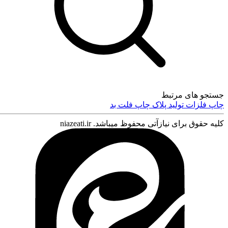
جستجو های مرتبط
چاپ فلزات
تولید پلاک
چاپ فلت بد
کلیه حقوق برای نیازآتی محفوظ میباشد. niazeati.ir
ورود