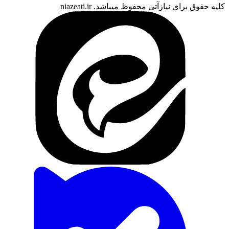
کلیه حقوق برای نیازآتی محفوظ میباشد. niazeati.ir