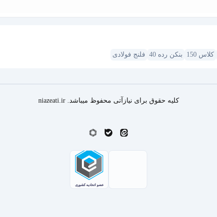
کلاس 150
بنکن رده 40
فلنج فولادی
کلیه حقوق برای نیازآتی محفوظ میباشد. niazeati.ir