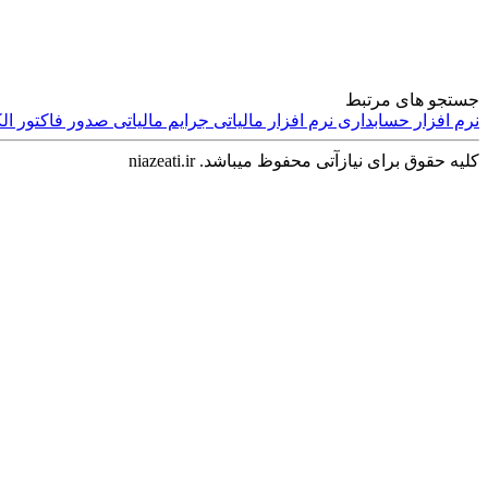
جستجو های مرتبط
نرم افزار حسابداری
نرم افزار مالیاتی
جرایم مالیاتی
صدور فاکتور ال
کلیه حقوق برای نیازآتی محفوظ میباشد. niazeati.ir
تجهیزات و صنعتی