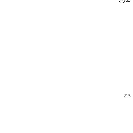
ساری
وسایل شخصی
215