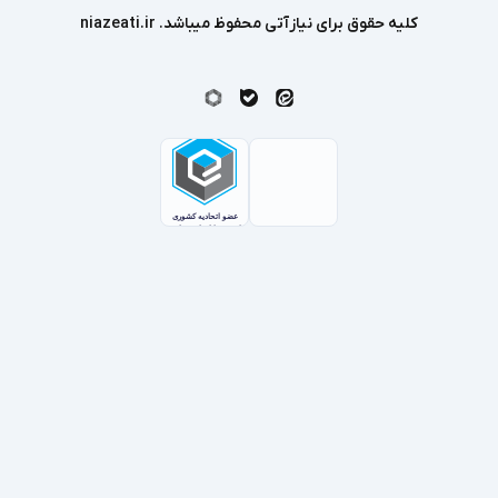
کلیه حقوق برای نیازآتی محفوظ میباشد. niazeati.ir