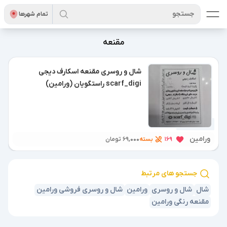
جستجو
تمام شهر‌ها
مقنعه
شال و روسری مقنعه اسکارف دیجی
scarf_digi راستگویان (ورامین)
9 ماه پیش
ورامین
بسته
169
69,000 تومان
جستجو های مرتبط
شال
شال و روسری
ورامین
شال و روسری فروشی ورامین
مقنعه رنگی ورامین