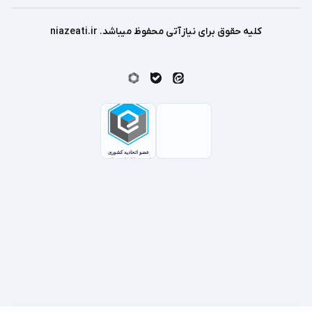
کلیه حقوق برای نیازآتی محفوظ میباشد. niazeati.ir