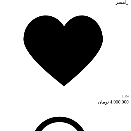
رامسر
179
4,000,000 تومان