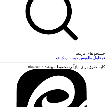
جستجو های مرتبط
قرقاول
طاووس
جوجه
اردک
قو
کلیه حقوق برای نیازآتی محفوظ میباشد. niazeati.ir