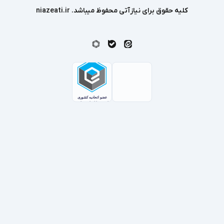
کلیه حقوق برای نیازآتی محفوظ میباشد. niazeati.ir