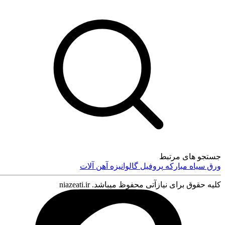
تماس با ما
جستجو های مرتبط
ورق سیاه
مبارکه
پروفیل
گالوانیزه
آهن آلات
کلیه حقوق برای نیازآتی محفوظ میباشد. niazeati.ir
درباره ما