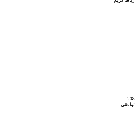
رباط کریم
وسایل شخصی
208
توافقی