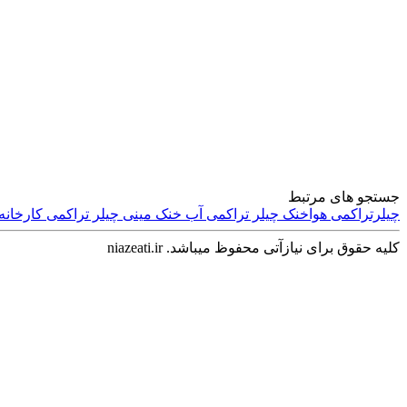
سرگرمی و فراغت
جستجو های مرتبط
چیلرتراکمی هواخنک
چیلر تراکمی آب خنک
مینی چیلر تراکمی
کارخانه
کلیه حقوق برای نیازآتی محفوظ میباشد. niazeati.ir
اجتماعی