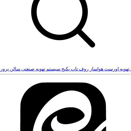
 تهویه اورست
هواساز
روف تاپ پکیج
سیستم تهویه صنعتی سالن پرو