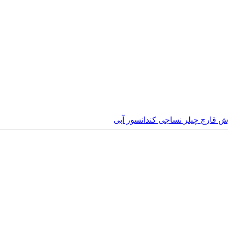
رش قارچ
چیلر
نساجی
کندانسور آبی